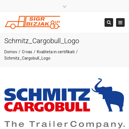
×
Close
top
+386 4 581 37 00
Togg
Search
bar
navig
info@sigr.si
Schmitz_Cargobull_Logo
Domov
O nas
Kvaliteta in certifikati
Schmitz_Cargobull_Logo