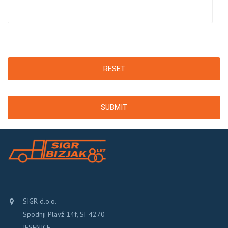
RESET
SUBMIT
SIGR d.o.o.
Spodnji Plavž 14f, SI-4270
JESENICE