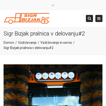
×
Close
top
+386 4 581 37 00
Togg
Search
bar
navig
info@sigr.si
Sigr Bizjak pralnica v delovanju#2
Domov
Vzdrževanje
Vzdrževanje in servis
Sigr Bizjak pralnica v delovanju#2