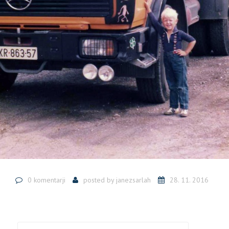
0 komentarji
posted by
janezsarlah
28. 11. 2016