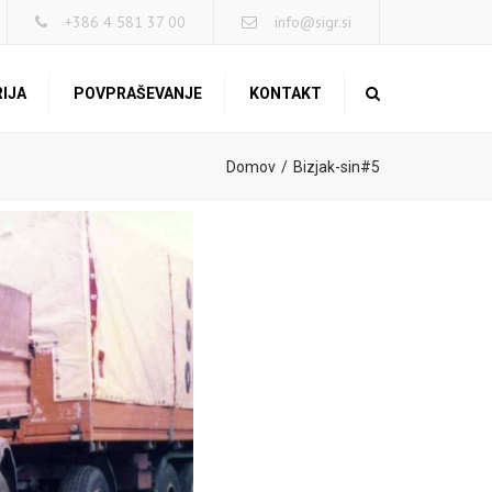
×
+386 4 581 37 00
info@sigr.si
IJA
POVPRAŠEVANJE
KONTAKT
Search
Domov
Bizjak-sin#5