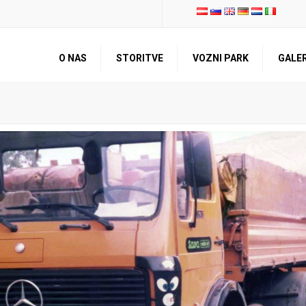
O NAS
STORITVE
VOZNI PARK
GALER
PREDSTAVITEV
TRANSPORT
OSEBNA IZKAZNICA
SKLADIŠČENJE
KVALITETA IN
VZDRŽEVANJE IN SERVIS
CERTIFIKATI
OSTALE STORITVE
ZNANJE ZAPOSLENIH
ZAPOSLITEV