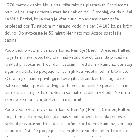
1370 metrov visoko. No ja, vsaj piše tako na plastenkah. Problem tu
pa ni višina, ampak cesta katera ima naklon do 18 stopinj, kot da bi šel
na Vršič. Pozimi, ko je sneg je včasih tudi z verigami nemogoče
priplezati gor. Tu naložim mineralno vodo in sicer 24.180 kg, pa brž v
dolino! Do avtoceste je 55 minut, kjer nato moj Actros spet lažje
zadiha.
Vodo vedno vozim v vzhodni konec Nemčije( Berlin, Dresden, Halle).
To je terminska roba, tako ,da imaš vedno dovolj časa, da prideš na
razklad pravočasno. Tretji dan razložim in odidem v Kamenz, kjer stoji
sigurno najčistejše podjetje kar sem jih kdaj videl in teh ni bilo malo.
»Ceradarji« imamo privilegij natovarjati s strani, kjer ti nalaga dve
paleti naenkrat posebno dvigalo. Tu velja omeniti še poceni kantino,
ter čiste sanitarije s tušem. Resda so malce čudni ti vzhodni Nemci, a
vseeno zelo prijazni, dosledni in natančni!
Vodo vedno vozim v vzhodni konec Nemčije( Berlin, Dresden, Halle).
To je terminska roba, tako ,da imaš vedno dovolj časa, da prideš na
razklad pravočasno. Tretji dan razložim in odidem v Kamenz, kjer stoji
sigurno najčistejše podjetje kar sem jih kdaj videl in teh ni bilo malo.