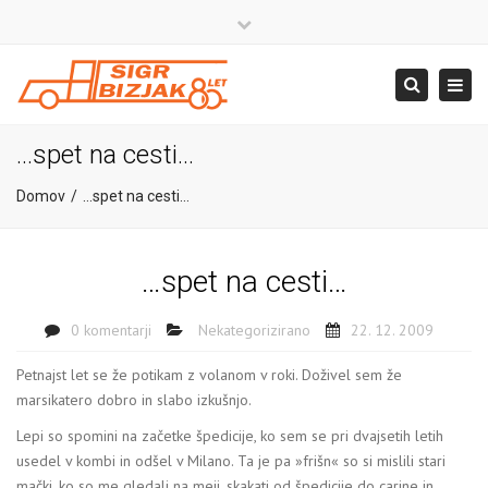
×
Close
top
+386 4 581 37 00
Togg
Search
bar
navig
info@sigr.si
…spet na cesti…
Domov
…spet na cesti…
…spet na cesti…
0 komentarji
Nekategorizirano
22. 12. 2009
Petnajst let se že potikam z volanom v roki. Doživel sem že
marsikatero dobro in slabo izkušnjo.
Lepi so spomini na začetke špedicije, ko sem se pri dvajsetih letih
usedel v kombi in odšel v Milano. Ta je pa »frišn« so si mislili stari
mački, ko so me gledali na meji, skakati od špedicije do carine in