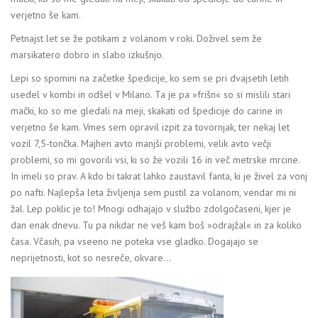
verjetno še kam.
Petnajst let se že potikam z volanom v roki. Doživel sem že
marsikatero dobro in slabo izkušnjo.
Lepi so spomini na začetke špedicije, ko sem se pri dvajsetih letih
usedel v kombi in odšel v Milano. Ta je pa »frišn« so si mislili stari
mački, ko so me gledali na meji, skakati od špedicije do carine in
verjetno še kam. Vmes sem opravil izpit za tovornjak, ter nekaj let
vozil 7,5-tončka. Majhen avto manjši problemi, velik avto večji
problemi, so mi govorili vsi, ki so že vozili 16 in več metrske mrcine.
In imeli so prav. A kdo bi takrat lahko zaustavil fanta, ki je živel za vonj
po nafti. Najlepša leta življenja sem pustil za volanom, vendar mi ni
žal. Lep poklic je to! Mnogi odhajajo v službo zdolgočaseni, kjer je
dan enak dnevu. Tu pa nikdar ne veš kam boš »odrajžal« in za koliko
časa. Včasih, pa vseeno ne poteka vse gladko. Dogajajo se
neprijetnosti, kot so nesreče, okvare…