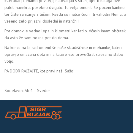
»Ceradarji« imamo privilegij natovarjati s strani, kjer ti nalaga dve
paleti naenkrat posebno dvigalo. Tu velja omeniti še poceni kantino,
ter čiste sanitarije s tušem. Resda so malce čudni ti vzhodni Nemci, a
vseeno zelo prijazni, dosledni in natančni!
Pot domov je vedno lepa in kilometri kar letijo. Včasih imam občutek,
da avto že sam pozna pot do doma.
Na koncu pa bi rad omenil še naše skladiščnike in mehanike, kateri
opravijo umazana dela in na katere vse prevečkrat stresamo slabo
voljo.
PA DOBR RAJŽAJTE, kot pravi naš Sašo!
Sodelavec Aleš – Sveder