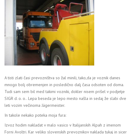
A tisti zlati časi prevozništva so žal minili, tako,da je voznik danes
mnogo bolj obremenjen in posledično dalj časa odsoten od doma.
Tudi sam sem bil med takimi vozniki, dokler nisem prišel v podjetje
SIGR d. o. o.. Lepa beseda je lepo mesto našla in sedaj že slabi dve
leti vozim večinoma Jägermeister.
In takole nekako poteka moja fura:
Izvoz hodim nakladat v malo vasico v Italijanskih Alpah z imenom
Forni Avoltri. Kar veliko slovenskih prevoznikov naklada tukaj in sicer