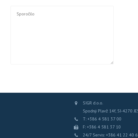
SIGR d.o.o.
Spodnji Plavž 14f, SI-4270 J
T: +386 4 581 37 00
F: +386 4 581 37 10
24/7 Servis: +386 41 22 40 