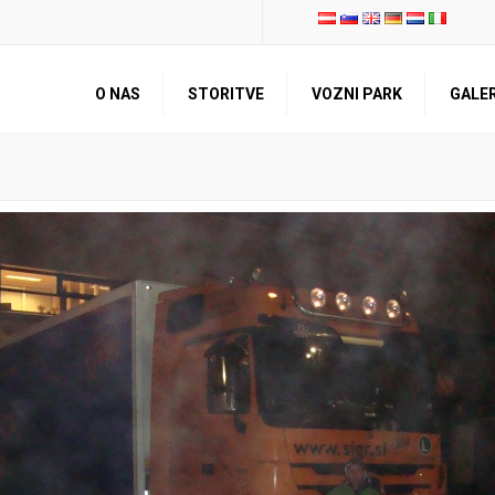
O NAS
STORITVE
VOZNI PARK
GALER
PREDSTAVITEV
TRANSPORT
OSEBNA IZKAZNICA
SKLADIŠČENJE
KVALITETA IN
VZDRŽEVANJE IN SERVIS
CERTIFIKATI
OSTALE STORITVE
ZNANJE ZAPOSLENIH
ZAPOSLITEV