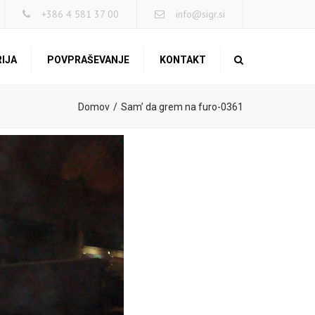
×
+386 4 581 37 00
info@sigr.si
IJA
POVPRAŠEVANJE
KONTAKT
Search
Domov
Sam’ da grem na furo-0361