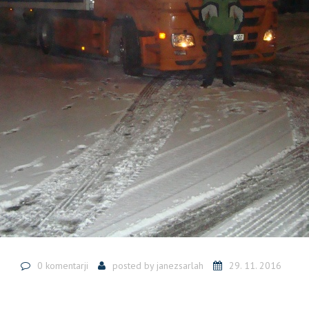
0 komentarji
posted by
janezsarlah
29. 11. 2016