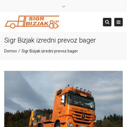
×
Close
top
+386 4 581 37 00
Togg
Search
bar
navig
info@sigr.si
Sigr Bizjak izredni prevoz bager
Domov
Sigr Bizjak izredni prevoz bager