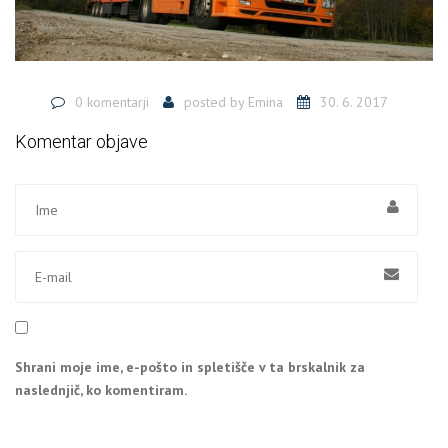
0 komentarji
posted by
Emina
30. 6. 2017
Komentar objave
Shrani moje ime, e-pošto in spletišče v ta brskalnik za
naslednjič, ko komentiram.