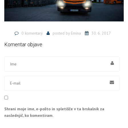
0 komentarji
posted by
Emina
30. 6. 2017
Komentar objave
Shrani moje ime, e-pošto in spletišče v ta brskalnik za
naslednjič, ko komentiram.