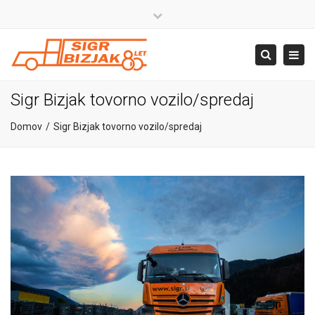
×
Close
top
+386 4 581 37 00
Togg
Search
bar
navig
info@sigr.si
Sigr Bizjak tovorno vozilo/spredaj
Domov
Sigr Bizjak tovorno vozilo/spredaj