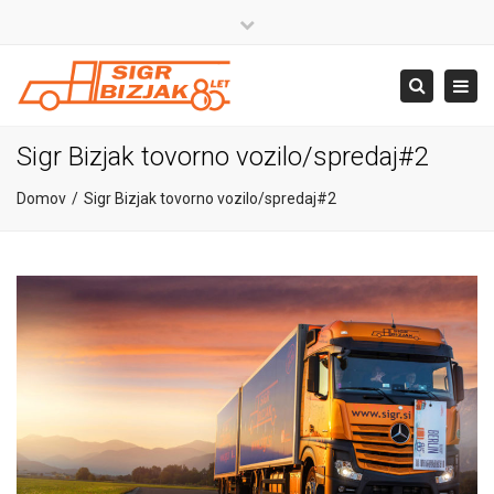
×
Close
top
+386 4 581 37 00
Togg
Search
bar
navig
info@sigr.si
Sigr Bizjak tovorno vozilo/spredaj#2
Domov
Sigr Bizjak tovorno vozilo/spredaj#2