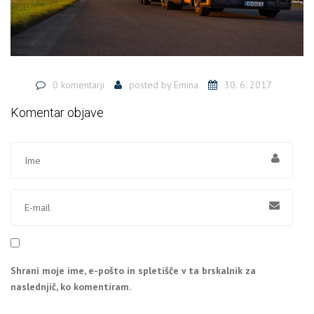
0 komentarji
posted by
Emina
30. 6. 2017
Komentar objave
Shrani moje ime, e-pošto in spletišče v ta brskalnik za
naslednjič, ko komentiram.