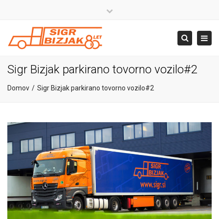
×
Close
top
+386 4 581 37 00
Togg
Search
bar
navig
info@sigr.si
Sigr Bizjak parkirano tovorno vozilo#2
Domov
Sigr Bizjak parkirano tovorno vozilo#2