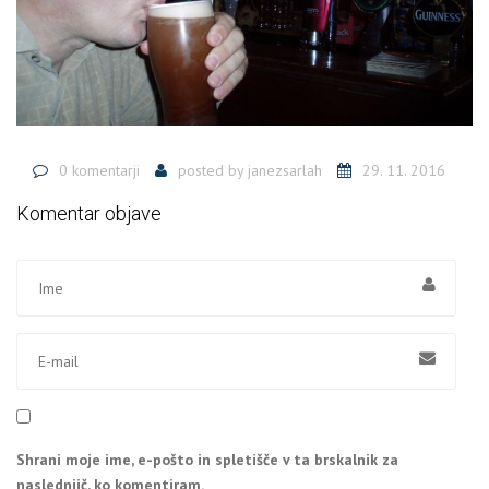
0 komentarji
posted by
janezsarlah
29. 11. 2016
Komentar objave
Shrani moje ime, e-pošto in spletišče v ta brskalnik za
naslednjič, ko komentiram.