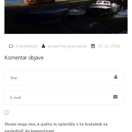
0 komentarji
posted by
janezsarlah
29. 11. 2016
Komentar objave
Shrani moje ime, e-pošto in spletišče v ta brskalnik za
naslednjič, ko komentiram.