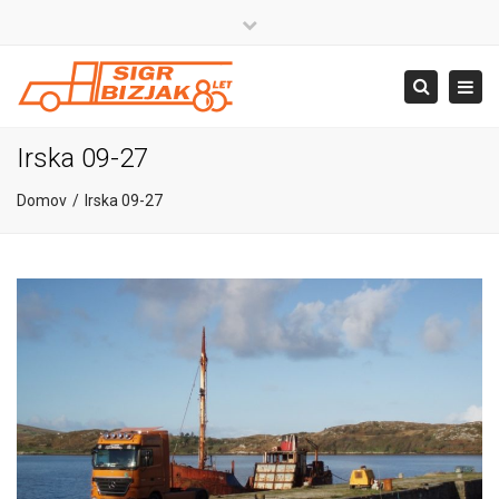
×
Close
top
+386 4 581 37 00
Togg
Search
bar
navig
info@sigr.si
Irska 09-27
Domov
Irska 09-27