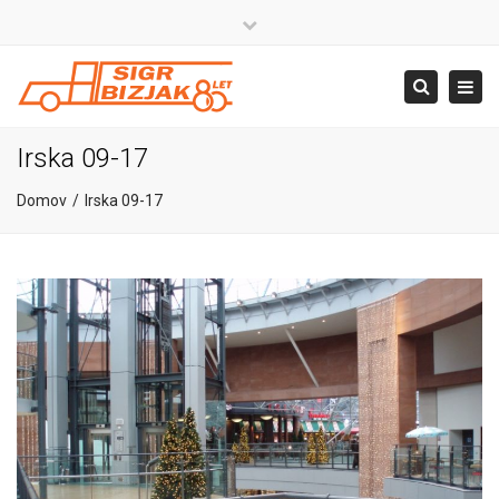
×
Close
top
+386 4 581 37 00
Togg
Search
bar
navig
info@sigr.si
Irska 09-17
Domov
Irska 09-17