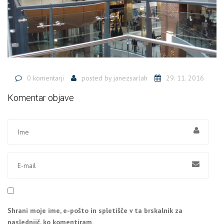
0 komentarji
posted by
janezsarlah
29. 11. 2016
Komentar objave
Shrani moje ime, e-pošto in spletišče v ta brskalnik za
naslednjič, ko komentiram.