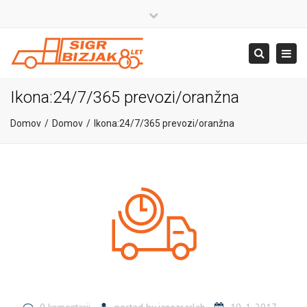
×
Close
top
+386 4 581 37 00
Togg
Search
bar
navig
info@sigr.si
Ikona:24/7/365 prevozi/oranžna
Domov
Domov
Ikona:24/7/365 prevozi/oranžna
0 komentarji
posted by
janezsarlah
10. 1. 2017