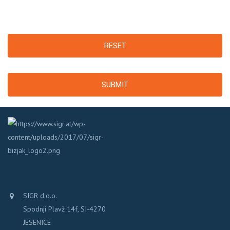
RESET
SUBMIT
SIGR d.o.o.
Spodnji Plavž 14f, SI-4270
JESENICE