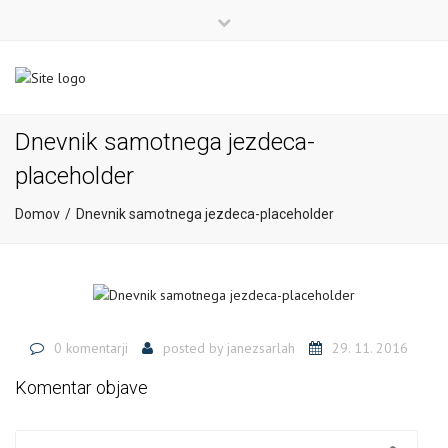
×
Close
top
+386 4 581 37 00
bar
info@sigr.si
Dnevnik samotnega jezdeca-
placeholder
Domov
Dnevnik samotnega jezdeca-placeholder
0 komentarji
posted by
janezsarlah
29. 11. 2016
Komentar objave