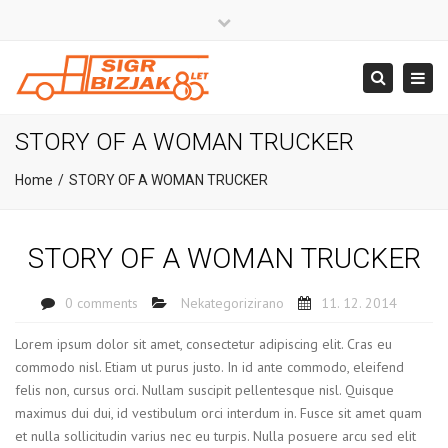
×
Close
top
+386 4 581 37 00
Togg
Search
bar
navig
info@sigr.si
STORY OF A WOMAN TRUCKER
Home
STORY OF A WOMAN TRUCKER
STORY OF A WOMAN TRUCKER
0 comments
Nekategorizirano
11. 12. 2014
Lorem ipsum dolor sit amet, consectetur adipiscing elit. Cras eu
commodo nisl. Etiam ut purus justo. In id ante commodo, eleifend
felis non, cursus orci. Nullam suscipit pellentesque nisl. Quisque
maximus dui dui, id vestibulum orci interdum in. Fusce sit amet quam
et nulla sollicitudin varius nec eu turpis. Nulla posuere arcu sed elit