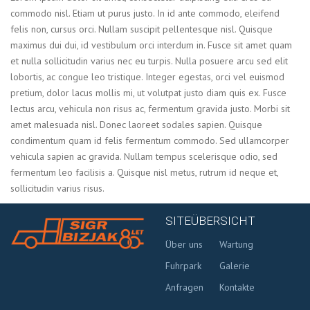
commodo nisl. Etiam ut purus justo. In id ante commodo, eleifend
felis non, cursus orci. Nullam suscipit pellentesque nisl. Quisque
maximus dui dui, id vestibulum orci interdum in. Fusce sit amet quam
et nulla sollicitudin varius nec eu turpis. Nulla posuere arcu sed elit
lobortis, ac congue leo tristique. Integer egestas, orci vel euismod
pretium, dolor lacus mollis mi, ut volutpat justo diam quis ex. Fusce
lectus arcu, vehicula non risus ac, fermentum gravida justo. Morbi sit
amet malesuada nisl. Donec laoreet sodales sapien. Quisque
condimentum quam id felis fermentum commodo. Sed ullamcorper
vehicula sapien ac gravida. Nullam tempus scelerisque odio, sed
fermentum leo facilisis a. Quisque nisl metus, rutrum id neque et,
sollicitudin varius risus.
SITEÜBERSICHT
Über uns
Wartung
Fuhrpark
Galerie
Anfragen
Kontakte