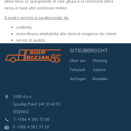
della neve, lo spargimento di sale-ghiaia e la rimozione della
neve
,
in base alle condizioni meteo.
Il nostro servizio è caratterizzato da:
reattività,
straordinaria adattabilità alle diverse esigenze dei clienti,
servizi di qualità.
SITEÜBERSICHT
Über uns
Wartung
Fuhrpark
Galerie
Anfragen
Kontakte
SIGR d.o.o.
Spodnji Plavž 14f, SI-4270
JESENICE
T: +386 4 581 37 00
F: +386 4 581 37 10