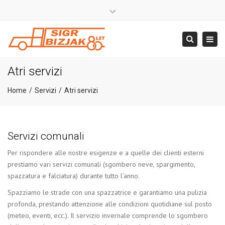
×
Close
top
+386 4 581 37 00
Togg
Search
bar
navig
info@sigr.si
Atri servizi
Home
Servizi
Atri servizi
Servizi comunali
Per rispondere alle nostre esigenze e a quelle dei clienti esterni
prestiamo vari servizi comunali (sgombero neve, spargimento,
spazzatura e falciatura) durante tutto l’anno.
Spazziamo le strade con una spazzatrice e garantiamo una pulizia
profonda, prestando attenzione alle condizioni quotidiane sul posto
(meteo, eventi, ecc.). Il servizio invernale comprende lo sgombero