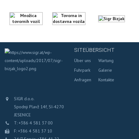
SITEÜBERSICHT
Über uns
Wartung
Fuhrpark
Galerie
Anfragen
Kontakte
SIGR d.o.o.
Spodnji Plavž 14f, SI-4270
JESENICE
T: +386 4 581 37 00
F: +386 4 581 37 10