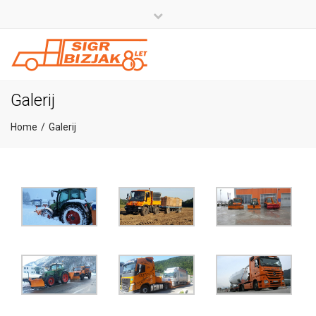
×
Close
top
+386 4 581 37 00
bar
info@sigr.si
Galerij
Home
Galerij