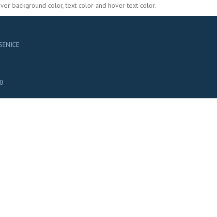
ver background color, text color and hover text color.
ESENICE
60