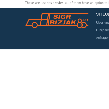
These are just basic styles, all of them have an option t
SITEÜ
Über un
Fuhrpark
Anfrage