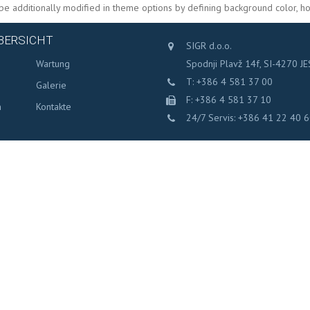
o be additionally modified in theme options by defining background color, ho
BERSICHT
SIGR d.o.o.
s
Wartung
Spodnji Plavž 14f, SI-4270 J
T: +386 4 581 37 00
Galerie
F: +386 4 581 37 10
n
Kontakte
24/7 Servis: +386 41 22 40 