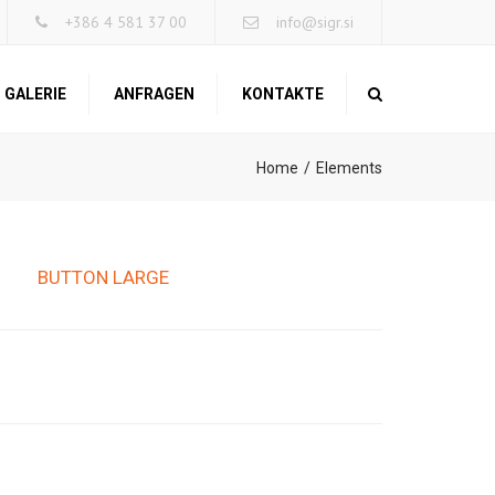
×
+386 4 581 37 00
info@sigr.si
GALERIE
ANFRAGEN
KONTAKTE
Search
Home
Elements
BUTTON LARGE